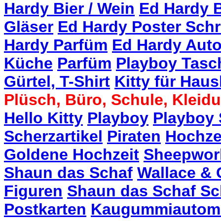
Hardy Bier / Wein
Ed Hardy 
Gläser
Ed Hardy Poster Sch
Hardy Parfüm
Ed Hardy Aut
Küche
Parfüm
Playboy Tasc
Gürtel, T-Shirt
Kitty für Hau
Plüsch, Büro, Schule, Klei
Hello Kitty
Playboy
Playboy
Scherzartikel
Piraten
Hochze
Goldene Hochzeit
Sheepwor
Shaun das Schaf
Wallace & 
Figuren
Shaun das Schaf Sc
Postkarten
Kaugummiautom