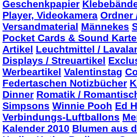
Geschenkpapier
Klebebände
Player, Videokamera
Ordner 
Versandmaterial
Männekes
S
Pocket Cards & Sound Kart
Artikel
Leuchtmittel / Laval
Displays / Streuartikel
Exclu
Werbeartikel
Valentinstag
Co
Federtaschen Notizbücher
K
Dinner
Romatik / Romantisc
Simpsons
Winnie Pooh
Ed H
Verbindungs-Luftballons
Me
Kalender 2010
Blumen aus d