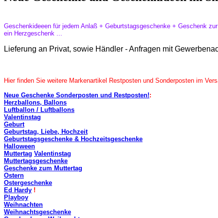
Geschenkideeen für jedem Anlaß + Geburtstagsgeschenke + Geschenk zur V
ein Herzgeschenk ...
Lieferung an Privat, sowie Händler - Anfragen mit Gewerben
Hier finden Sie weitere Markenartikel Restposten und Sonderposten im V
Neue Geschenke Sonderposten und Restposten!
:
Herzballons, Ballons
Luftballon / Luftballons
Valentinstag
Geburt
Geburtstag, Liebe, Hochzeit
Geburtstagsgeschenke & Hochzeitsgeschenke
Halloween
Muttertag
Valentinstag
Muttertagsgeschenke
Geschenke zum Muttertag
Ostern
Ostergeschenke
Ed Hardy
!
Playboy
Weihnachten
Weihnachtsgeschenke